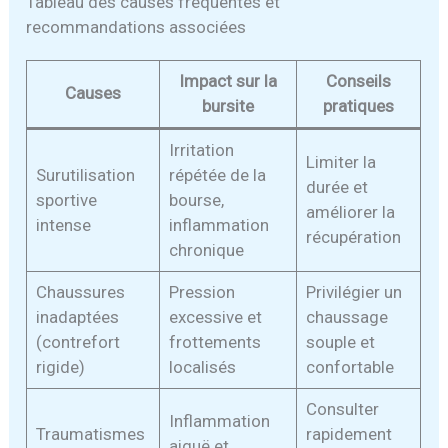
Tableau des causes fréquentes et
recommandations associées
Impact sur la
Conseils
Causes
bursite
pratiques
Irritation
Limiter la
Surutilisation
répétée de la
durée et
sportive
bourse,
améliorer la
intense
inflammation
récupération
chronique
Chaussures
Pression
Privilégier un
inadaptées
excessive et
chaussage
(contrefort
frottements
souple et
rigide)
localisés
confortable
Consulter
Inflammation
Traumatismes
rapidement
aiguë et